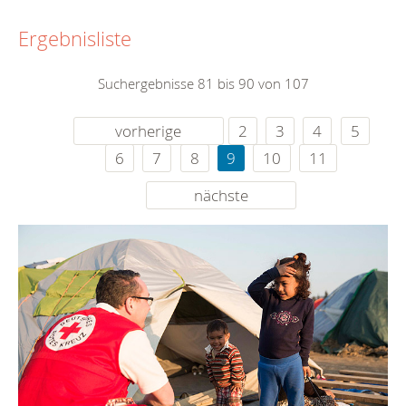
Ergebnisliste
Suchergebnisse 81 bis 90 von 107
vorherige
2
3
4
5
6
7
8
9
10
11
nächste