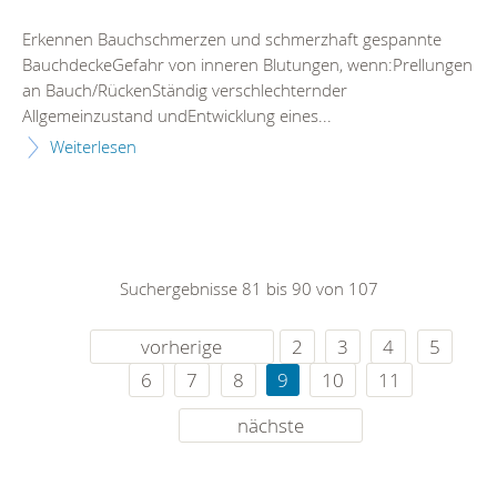
Erkennen Bauchschmerzen und schmerzhaft gespannte
BauchdeckeGefahr von inneren Blutungen, wenn:Prellungen
an Bauch/RückenStändig verschlechternder
Allgemeinzustand undEntwicklung eines...
Weiterlesen
Suchergebnisse 81 bis 90 von 107
vorherige
2
3
4
5
6
7
8
9
10
11
nächste