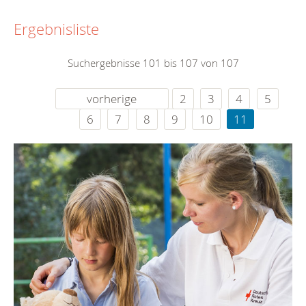
Ergebnisliste
Suchergebnisse 101 bis 107 von 107
vorherige
2
3
4
5
6
7
8
9
10
11