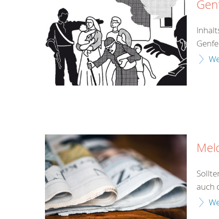
Genf
Inhal
Genfe
We
Mel
Sollt
auch 
We