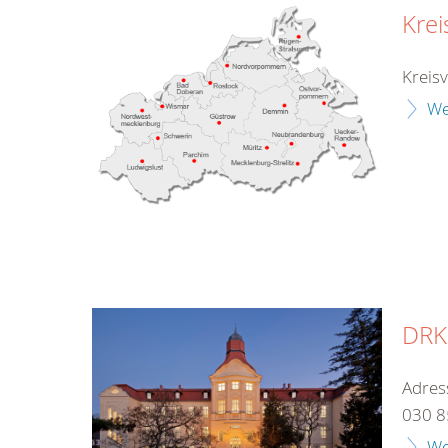
Kre
Kreis
We
DRK-
Adres
030 8
We