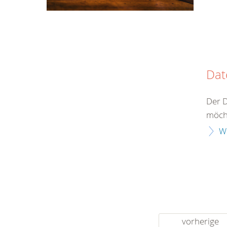
Dat
Der D
möcht
W
vorherige