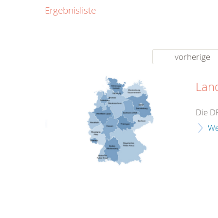
0800
Ergebnisliste
00
Infos fü
kostenf
rund um d
vorherige
Lan
Die D
We