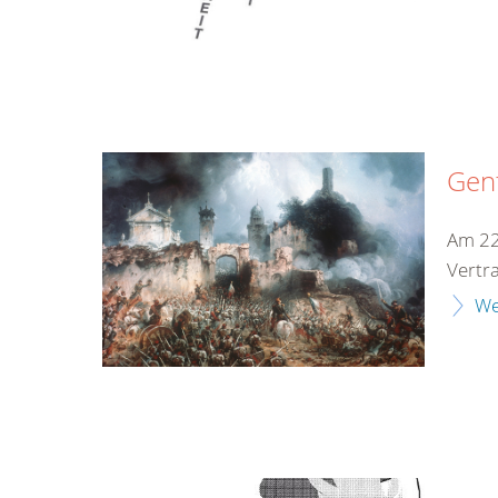
Gen
Am 22
Vertr
We