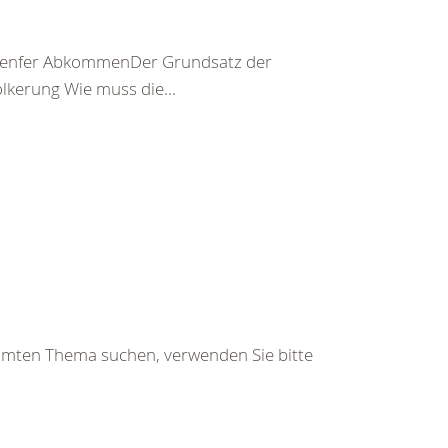
er Genfer AbkommenDer Grundsatz der
kerung Wie muss die...
immten Thema suchen, verwenden Sie bitte