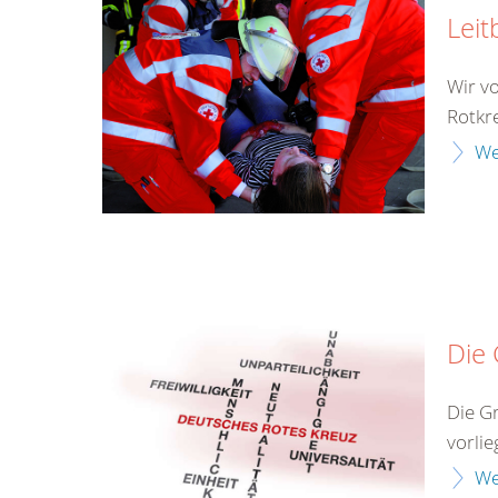
Leit
Wir v
Rotkr
We
Die
Die G
vorlie
We