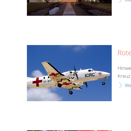
Rote
Hinwe
Kreuz
We