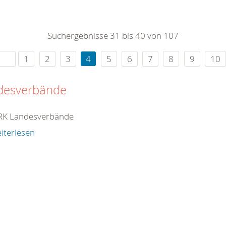
0
365
0
r Sie
Suchergebnisse 31 bis 40 von 107
rei
ie Uhr
1
2
3
4
5
6
7
8
9
10
desverbände
RK Landesverbände
iterlesen