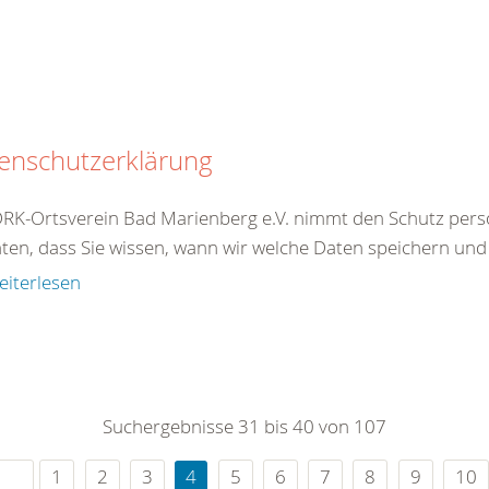
enschutzerklärung
RK-Ortsverein Bad Marienberg e.V. nimmt den Schutz pers
en, dass Sie wissen, wann wir welche Daten speichern und w
eiterlesen
Suchergebnisse 31 bis 40 von 107
1
2
3
4
5
6
7
8
9
10