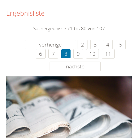
Ergebnisliste
Suchergebnisse 71 bis 80 von 107
vorherige
2
3
4
5
6
7
8
9
10
11
nächste