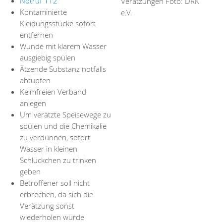
Notruf 112
Verätzungen Foto: DRK
Kontaminierte
e.V.
Kleidungsstücke sofort
entfernen
Wunde mit klarem Wasser
ausgiebig spülen
Ätzende Substanz notfalls
abtupfen
Keimfreien Verband
anlegen
Um verätzte Speisewege zu
spülen und die Chemikalie
zu verdünnen, sofort
Wasser in kleinen
Schlückchen zu trinken
geben
Betroffener soll nicht
erbrechen, da sich die
Verätzung sonst
wiederholen würde