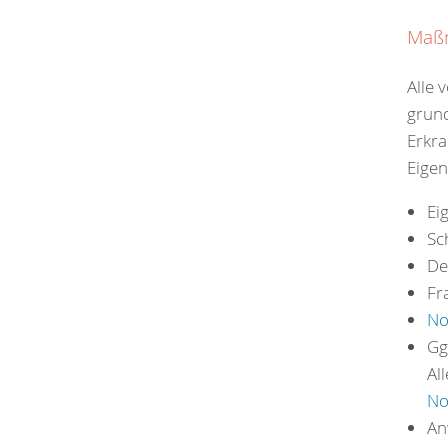
Maß
Alle
grund
Erkra
Eigen
Ei
Sc
De
Fr
No
Gg
Al
No
An