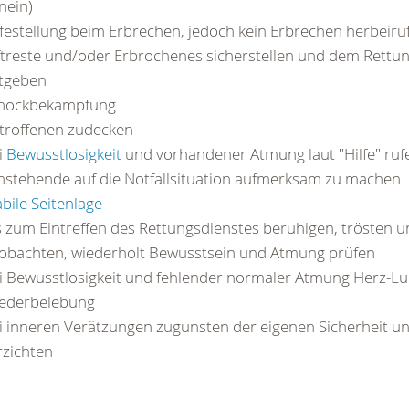
/nein)
lfestellung beim Erbrechen, jedoch kein Erbrechen herbeiru
ftreste und/oder Erbrochenes sicherstellen und dem Rettu
tgeben
hockbekämpfung
troffenen zudecken
i
Bewusstlosigkeit
und vorhandener Atmung laut "Hilfe" ruf
stehende auf die Notfallsituation aufmerksam zu machen
abile Seitenlage
s zum Eintreffen des Rettungsdienstes beruhigen, trösten 
obachten, wiederholt Bewusstsein und Atmung prüfen
i Bewusstlosigkeit und fehlender normaler Atmung Herz-L
ederbelebung
i inneren Verätzungen zugunsten der eigenen Sicherheit 
rzichten