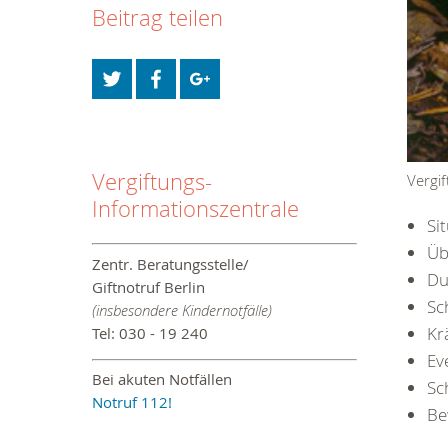
Beitrag teilen
Vergiftungs-
Vergi
Informationszentrale
Si
Üb
Zentr. Beratungsstelle/
Du
Giftnotruf Berlin
Sc
(insbesondere Kindernotfälle)
Kr
Tel: 030 - 19 240
Ev
Bei akuten Notfällen
Sc
Notruf 112!
Be