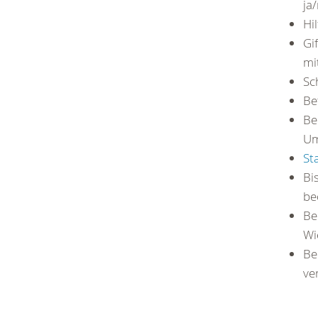
ja
Hi
Gi
mi
Sc
Be
Be
Um
St
Bi
be
Be
Wi
Be
ve