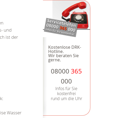
en
s- und
h ist der
Kostenlose DRK-
Hotline.
Wir beraten Sie
gerne.
08000
365
000
Infos für Sie
kostenfrei
k:
rund um die Uhr
eise Wasser