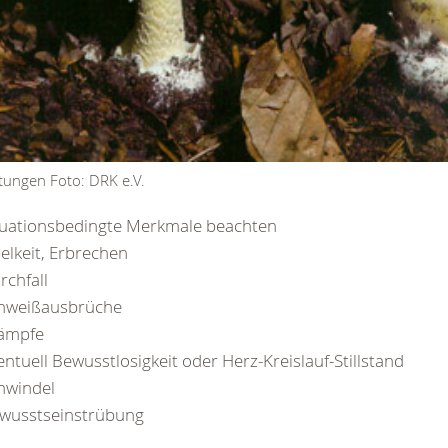
ftungen Foto: DRK e.V.
tuationsbedingte Merkmale beachten
elkeit, Erbrechen
rchfall
hweißausbrüche
ämpfe
entuell Bewusstlosigkeit oder Herz-Kreislauf-Stillstand
hwindel
wusstseinstrübung