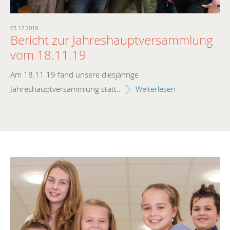
03.12.2019
25.
Bericht zur Jahreshauptversammlung
W
vom 18.11.19
T
t
Am 18.11.19 fand unsere diesjährige
Jahreshauptversammlung statt..
Weiterlesen
Be