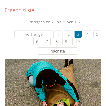
Ergebnisliste
Suchergebnisse 21 bis 30 von 107
vorherige
1
2
3
4
5
6
7
8
9
10
nächste