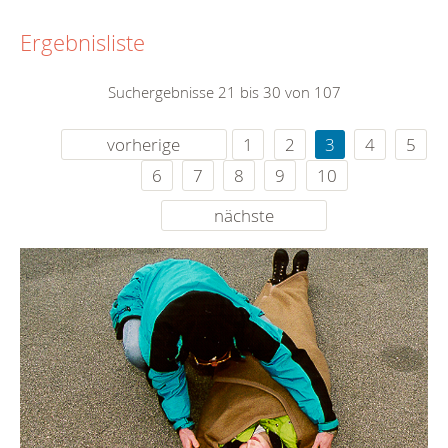
Ergebnisliste
Suchergebnisse 21 bis 30 von 107
vorherige
1
2
3
4
5
6
7
8
9
10
nächste